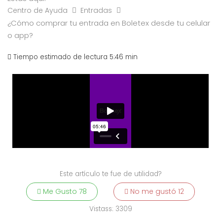
Centro de Ayuda
Entradas
¿Cómo comprar tu entrada en Boletex desde tu celular
o app?
Tiempo estimado de lectura
5:46 min
Este artículo te fue de utilidad?
Me Gusto
78
No me gustó
12
Vistass:
3309