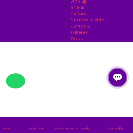
Stan up
Arte &
Cultura
Entretenimiento
Cursos &
Talleres
Otros
Inicio
Regístrate
Publica tu evento
Ayuda
Inicia sesiòn