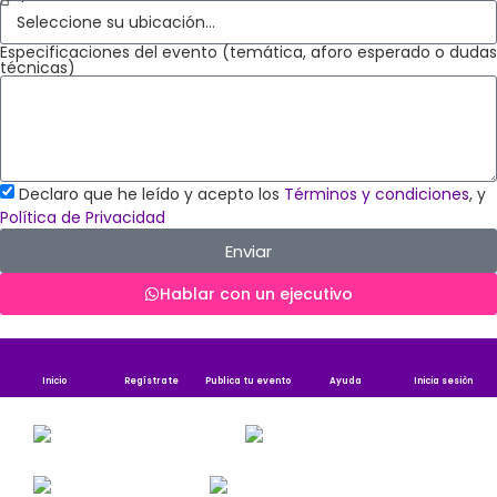
Especificaciones del evento (temática, aforo esperado o dudas
técnicas)
Declaro que he leído y acepto los
Términos y condiciones
, y
Política de Privacidad
Enviar
Hablar con un ejecutivo
Inicio
Regístrate
Publica tu evento
Ayuda
Inicia sesiòn
Publica tu evento
Contáctenos
Iniciar sesion
Registro