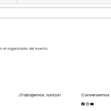
 el organizador del evento
¡Trabajemos Juntos!
Conversemos
iones
¿Tienes un evento?
ad y
Devoluciones