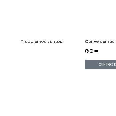
¡Trabajemos Juntos!
Conversemos
iones
¿Tienes un evento?
ad y
Devoluciones
CENTRO 