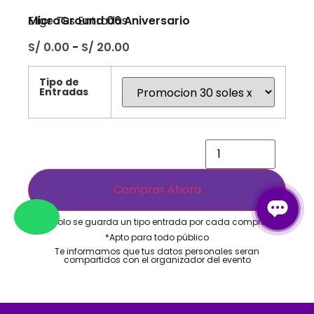
MicroGround 06 Aniversario
Elige Tus Entradas
S/
0.00
-
S/
20.00
Tipo de
Entradas
Comprar Ahora
*Solo se guarda un tipo entrada por cada compra​
*Apto para todo público​
Te informamos que tus datos personales seran
compartidos con el organizador del evento