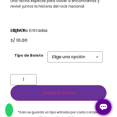
Una fecha especial para volver a encontrarnos y
revivir juntos la historia del rock nacional.
LISTA P
Elige Tus Entradas
S/
10.00
Tipo de Boleto
Comprar Ahora
*Solo se guarda un tipo entrada por cada compra​