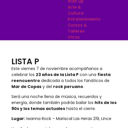
Stan up
Arte &
Cultura
Entretenimiento
Cursos &
Talleres
Otros
LISTA P
Este viernes 7 de noviembre acompáñanos a
celebrar los
23 años de la Lista P
con una
fiesta
reencuentro
dedicada a todos los fanáticos de
Mar de Copas
y del
rock peruano
.
Será una noche llena de música, recuerdos y
energía, donde también podrás bailar los
hits de los
90s y los temas actuales
hasta el cierre.
Lugar:
Iwanna Rock – Mariscal Las Heras 219, Lince