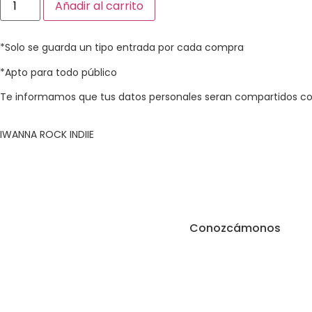
Añadir al carrito
*Solo se guarda un tipo entrada por cada compra​
*Apto para todo público​
Te informamos que tus datos personales seran compartidos con
IWANNA ROCK INDIIE
Conozcámonos
Términos y condic
Política de privacid
cookies.
Revisa tus pedidos