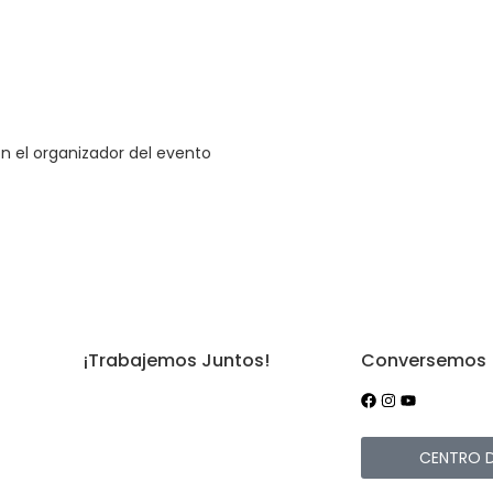
 el organizador del evento
¡Trabajemos Juntos!
Conversemos
iones
¿Tienes un evento?
ad y
Devoluciones
CENTRO 