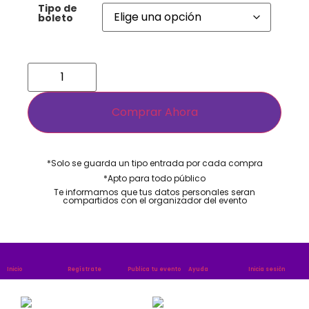
Tipo de
boleto
Comprar Ahora
*Solo se guarda un tipo entrada por cada compra​
*Apto para todo público​
Te informamos que tus datos personales seran
compartidos con el organizador del evento
Inicio
Regístrate
Publica tu evento
Ayuda
Inicia sesiòn
Publica tu evento
Contáctenos