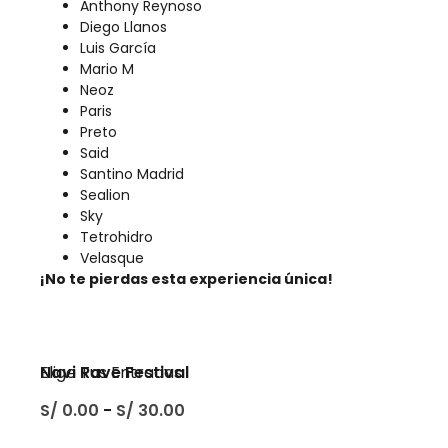
Anthony Reynoso
Diego Llanos
Luis García
Mario M
Neoz
Paris
Preto
Said
Santino Madrid
Sealion
Sky
Tetrohidro
Velasque
¡No te pierdas esta experiencia única!
Navi Rave Festival
Elige Tus Entradas
S/
0.00
-
S/
30.00