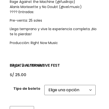
Rage Against the Machine (@fusilrojo)
Alanis Morissette y No Doubt (@vel.music)
???? Entradas:
Pre-venta: 25 soles
Llega temprano y vive la experiencia completa. ¡No
te lo pierdas!
Producción: Right Now Music
BACK 2 ALTERNATIVE FEST
Elige Tus Entradas
S/
25.00
Tipo de boleto