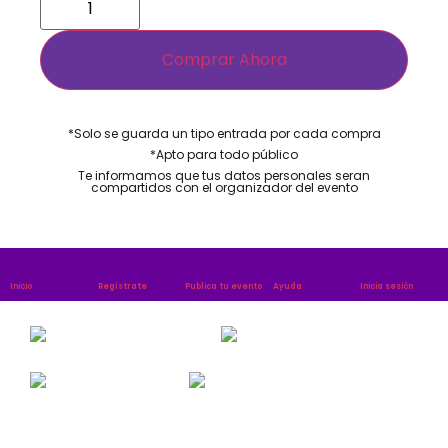
Comprar Ahora
*Solo se guarda un tipo entrada por cada compra​
*Apto para todo público​
Te informamos que tus datos personales seran
compartidos con el organizador del evento
Inicio
Regístrate
Publica tu evento
Ayuda
Inicia sesiòn
Publica tu evento
Contáctenos
Iniciar sesion
Registro