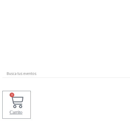
Ir
al
contenido
0
Carrito